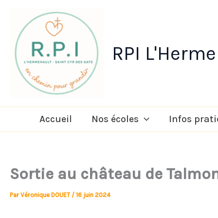
Aller
au
contenu
RPI L'Hermen
Accueil
Nos écoles
Infos prat
Sortie au château de Talmon
Par
Véronique DOUET
/
16 juin 2024